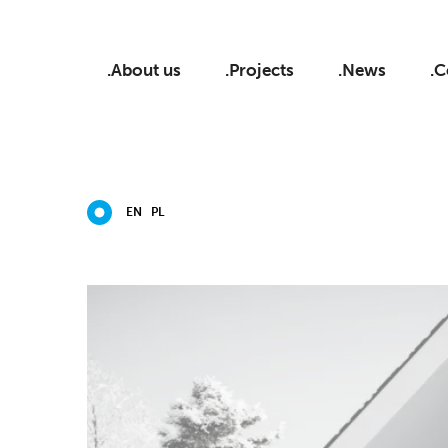
.About us
.Projects
.News
.C
EN
PL