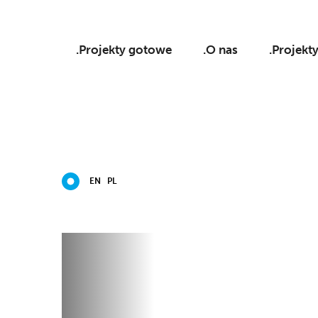
.Projekty gotowe
.O nas
.Projekt
EN
PL